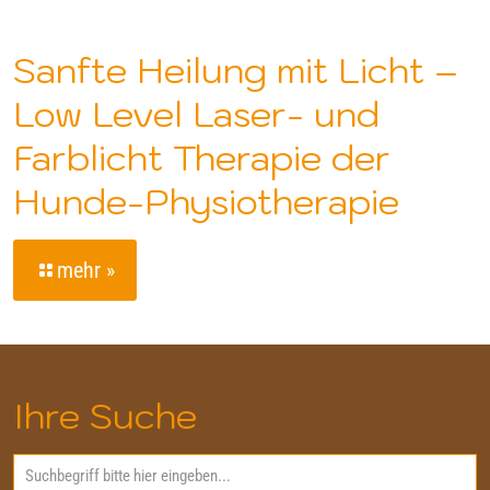
Sanfte Heilung mit Licht –
Low Level Laser- und
Farblicht Therapie der
Hunde-Physiotherapie
mehr »
Ihre Suche