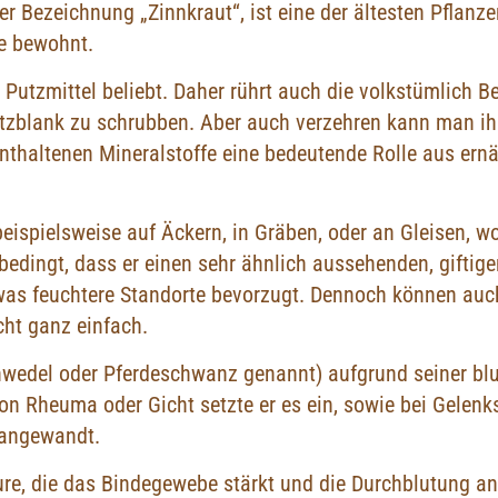
r Bezeichnung „Zinnkraut“, ist eine der ältesten Pflanz
de bewohnt.
s Putzmittel beliebt. Daher rührt auch die volkstümlic
litzblank zu schrubben. Aber auch verzehren kann man ih
enthaltenen Mineralstoffe eine bedeutende Rolle aus ernä
spielsweise auf Äckern, in Gräben, oder an Gleisen, wo 
edingt, dass er einen sehr ähnlich aussehenden, giftig
was feuchtere Standorte bevorzugt. Dennoch können auc
ht ganz einfach.
nwedel oder Pferdeschwanz genannt) aufgrund seiner blu
n Rheuma oder Gicht setzte er es ein, sowie bei Gelenk
 angewandt.
, die das Bindegewebe stärkt und die Durchblutung anr