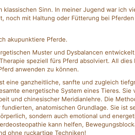
im klassischen Sinn. In meiner Jugend war ich vie
 noch mit Haltung oder Fütterung bei Pferden s
Ich akupunktiere Pferde.
energetischen Muster und Dysbalancen entwickel
herapie speziell fürs Pferd absolviert. All dies
Pferd anwenden zu können.
t eine ganzheitliche, sanfte und zugleich tiefg
samte energetische System eines Tieres. Sie 
rbeit und chinesischer Meridianlehre. Die Met
 fundierten, anatomischen Grundlage. Sie ist se
r körperlich, sondern auch emotional und energe
Pferdeosteopathie kann helfen, Bewegungsbloc
nd ohne ruckartige Techniken!