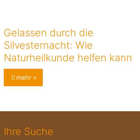
Gelassen durch die
Silvesternacht: Wie
Naturheilkunde helfen kann
mehr »
Ihre Suche