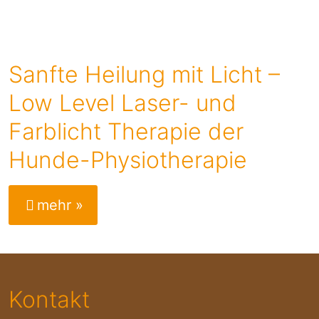
Sanfte Heilung mit Licht –
Low Level Laser- und
Farblicht Therapie der
Hunde-Physiotherapie
mehr »
Kontakt