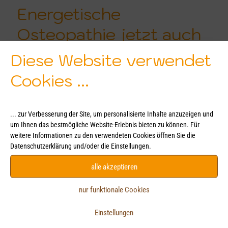
Energetische
Osteopathie jetzt auch
für Pferde
Diese Website verwendet
Cookies ...
mehr »
... zur Verbesserung der Site, um personalisierte Inhalte anzuzeigen und
um Ihnen das bestmögliche Website-Erlebnis bieten zu können. Für
weitere Informationen zu den verwendeten Cookies öffnen Sie die
Datenschutzerklärung und/oder die Einstellungen.
alle akzeptieren
nur funktionale Cookies
Einstellungen