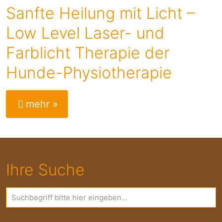
Sanfte Heilung mit Licht –
Low Level Laser- und
Farblicht Therapie der
Hunde-Physiotherapie
mehr »
Ihre Suche