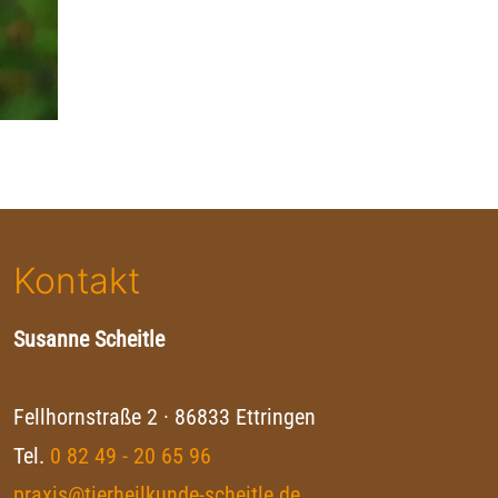
Kontakt
Susanne Scheitle
Fellhornstraße 2 · 86833 Ettringen
Tel.
0 82 49 - 20 65 96
praxis@tierheilkunde-scheitle.de